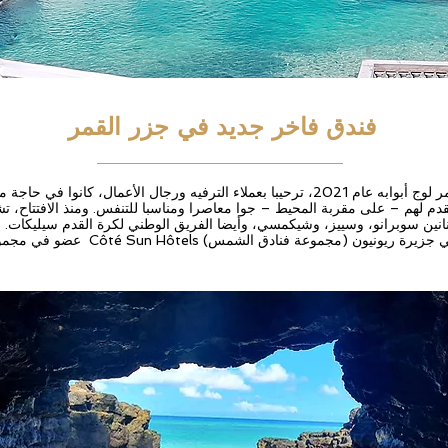
فندق فاخر جديد في جزر القمر
تَمَّ افتتاح فند القمر لوج أبوابه عام 2021، ترحيبا بعملاء الترفيه ورجال الأعمال، كانوا
دم لهم – على مقربة المحيط – جوا معاصرا ومناسبا للتنفس. ومنذ الافتتاح، ت
نانين سوبرانو، وسييز، وشيكمسي، وأيضا الفريق الوطني لكرة القدم سيليكات. و