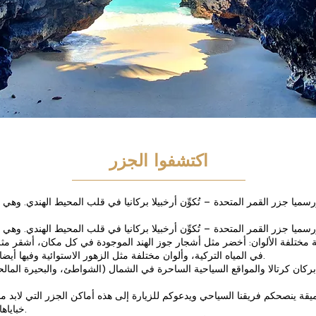
اكتشفوا الجزر
ميا جزر القمر المتحدة – تُكوِّن أرخبيلا بركانيا في قلب المحيط الهندي. وهي 
ميا جزر القمر المتحدة – تُكوِّن أرخبيلا بركانيا في قلب المحيط الهندي. وهي 
ختلفة الألوان: أخضر مثل أشجار جوز الهند الموجودة في كل مكان، أشقر مثل
في المياه التركية، وألوان مختلفة مثل الزهور الاستوائية وفيها أيضا القوارب المحلية.
ركان كرتالا والمواقع السياحية الساحرة في الشمال (الشواطئ، والبحيرة المالحة
يقة ينصحكم فريقنا السياحي ويدعوكم للزيارة إلى هذه أماكن الجزر التي لابد من
خباياها وزواياها المخفية.