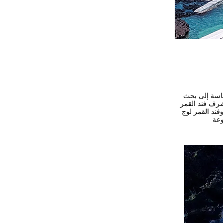
 في حاجة ماسة إلى بحث
شرف فند القمر
فند القمر لوج