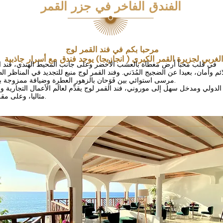
الفندق الفاخر في جزر القمر
مرحبا بكم في فند القمر لوج
غربي لجزيرة القمر الكبرى ( انجازبجا) يوجد فندق مع أسرار جاذبية
في قلب مخبأ أرض مغطاة بالعشب الأخضر وعلى جانب المحيط الهندي، فند ا
م وأمان، بعيدا عن الضجيج المُدَني. وفند القمر لوج منبع للتجديد في المناظر الط
مرسى استوائي بين فَوَحان بالزهور العطرة وضيافة ممزوجة بالحداثة والأصالة.
دولي ومدخل سهل إلى موروني، فند القمر لوج يقدِّم لعالَم الأعمال التجارية و
مثاليا، وعلى مقربة من العاصمة.