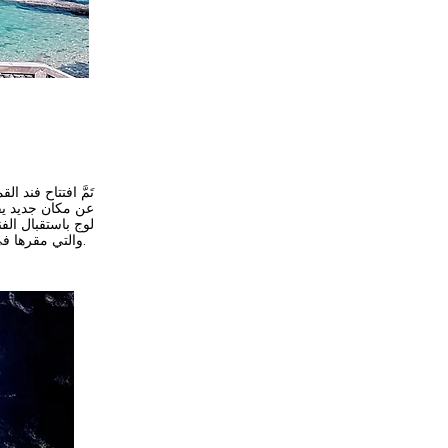
عن مكان جديد يق
لوج باستقبال الف
عضو في مجموعة Côté Sun Hôtels (مجموعة فنادق الشمس) والتي مقرها في جزيرة ريونيون.