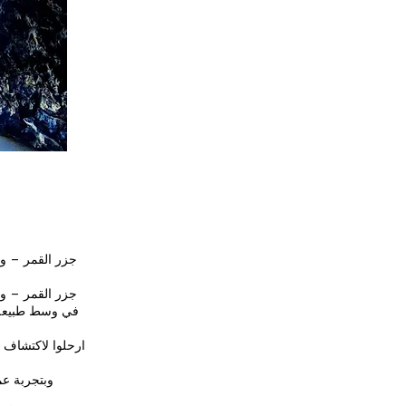
جزر القمر – ورس
جزر القمر – ورس
في وسط طبيعة م
ارحلوا لاكتشاف ب
وبتجربة عم