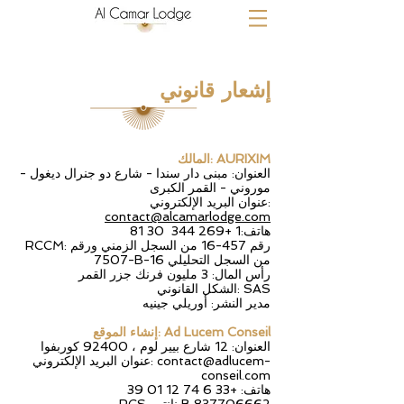
إشعار قانوني
المالك: AURIXIM
العنوان: مبنى دار سندا - شارع دو جنرال ديغول -
موروني - القمر الكبرى
عنوان البريد الإلكتروني:
contact@alcamarlodge.com
هاتف:1 +269 344 30 81
RCCM: رقم 457-16 من السجل الزمني ورقم
7507-B-16 من السجل التحليلي
رأس المال: 3 مليون فرنك جزر القمر
الشكل القانوني: SAS
مدير النشر: أوريلي جينيه
إنشاء الموقع: Ad Lucem Conseil
العنوان: 12 شارع بيير لوم ، 92400 كوربفوا
contact@adlucem-
عنوان البريد الإلكتروني:
conseil.com
هاتف:
+33 6 74 12 01 39